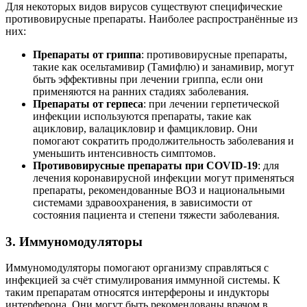
Для некоторых видов вирусов существуют специфические
противовирусные препараты. Наиболее распространённые из
них:
Препараты от гриппа
: противовирусные препараты,
такие как осельтамивир (Тамифлю) и занамивир, могут
быть эффективны при лечении гриппа, если они
применяются на ранних стадиях заболевания.
Препараты от герпеса
: при лечении герпетической
инфекции используются препараты, такие как
ацикловир, валацикловир и фамцикловир. Они
помогают сократить продолжительность заболевания и
уменьшить интенсивность симптомов.
Противовирусные препараты при COVID-19
: для
лечения коронавирусной инфекции могут применяться
препараты, рекомендованные ВОЗ и национальными
системами здравоохранения, в зависимости от
состояния пациента и степени тяжести заболевания.
3. Иммуномодуляторы
Иммуномодуляторы помогают организму справляться с
инфекцией за счёт стимулирования иммунной системы. К
таким препаратам относятся интерфероны и индукторы
интерферона. Они могут быть рекомендованы врачом в