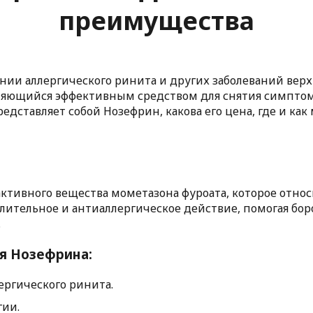
преимущества
нии аллергического ринита и других заболеваний вер
вляющийся эффективным средством для снятия симптом
едставляет собой Нозефрин, какова его цена, где и ка
активного вещества мометазона фуроата, которое относ
ительное и антиаллергическое действие, помогая бор
.
я Нозефрина:
ергического ринита.
гии.