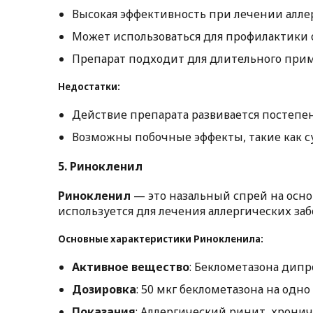
Высокая эффективность при лечении аллер
Может использоваться для профилактики 
Препарат подходит для длительного при
Недостатки:
Действие препарата развивается постепен
Возможны побочные эффекты, такие как су
5.
Ринокленил
Ринокленил
— это назальный спрей на осно
используется для лечения аллергических заб
Основные характеристики Ринокленила:
Активное вещество
: Беклометазона дипр
Дозировка
: 50 мкг беклометазона на одн
Показания
: Аллергический ринит, хрони