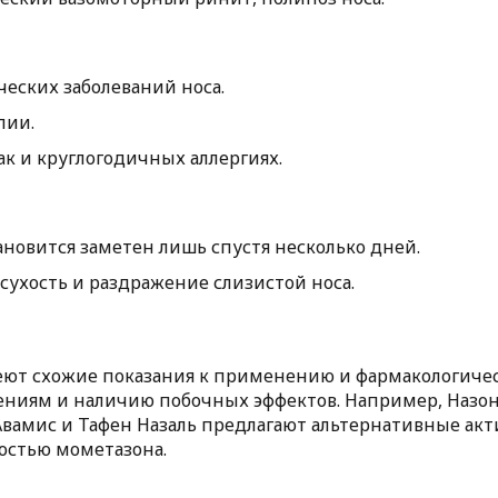
еских заболеваний носа.
пии.
ак и круглогодичных аллергиях.
новится заметен лишь спустя несколько дней.
ухость и раздражение слизистой носа.
ют схожие показания к применению и фармакологическ
ениям и наличию побочных эффектов. Например, Назо
к Авамис и Тафен Назаль предлагают альтернативные ак
остью мометазона.