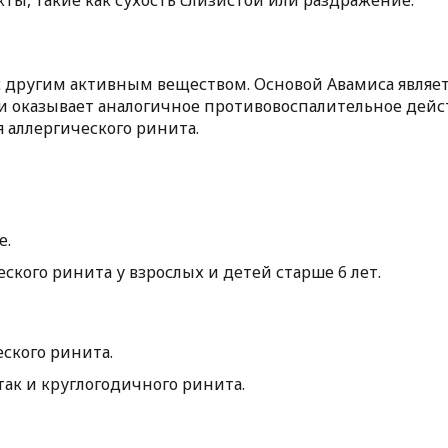
ы, такие как сухость слизистой или раздражение.
 другим активным веществом. Основой Авамиса являет
и оказывает аналогичное противовоспалительное дейст
я аллергического ринита.
е.
ского ринита у взрослых и детей старше 6 лет.
ского ринита.
так и круглогодичного ринита.