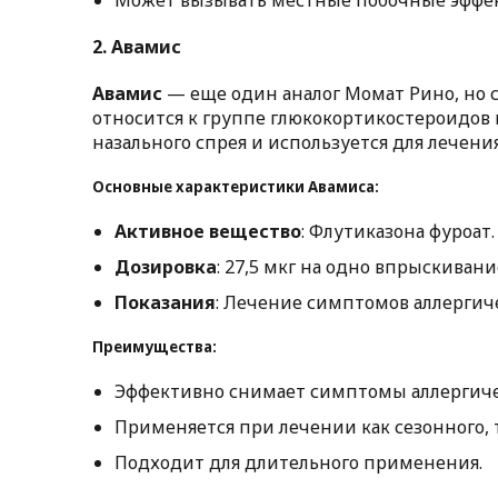
Может вызывать местные побочные эффект
2.
Авамис
Авамис
— еще один аналог Момат Рино, но с
относится к группе глюкокортикостероидов 
назального спрея и используется для лечени
Основные характеристики Авамиса:
Активное вещество
: Флутиказона фуроат.
Дозировка
: 27,5 мкг на одно впрыскивани
Показания
: Лечение симптомов аллергиче
Преимущества:
Эффективно снимает симптомы аллергиче
Применяется при лечении как сезонного, 
Подходит для длительного применения.