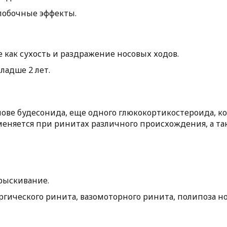
побочные эффекты.
как сухость и раздражение носовых ходов.
адше 2 лет.
нове будесонида, еще одного глюкокортикостероида, к
еняется при ринитах различного происхождения, а та
прыскивание.
ргического ринита, вазомоторного ринита, полипоза но