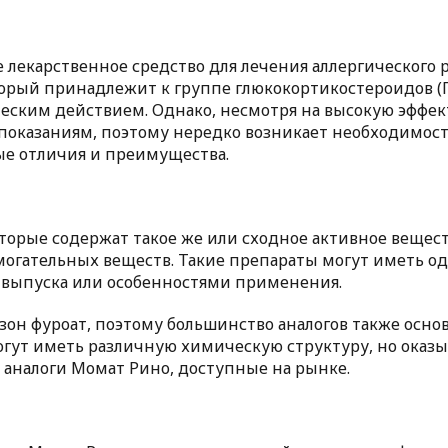
лекарственное средство для лечения аллергического р
оторый принадлежит к группе глюкокортикостероидов 
ским действием. Однако, несмотря на высокую эффект
казаниям, поэтому нередко возникает необходимость 
ые отличия и преимущества.
торые содержат такое же или сходное активное вещес
омогательных веществ. Такие препараты могут иметь о
 выпуска или особенностями применения.
н фуроат, поэтому большинство аналогов также основ
огут иметь различную химическую структуру, но оказы
 аналоги Момат Рино, доступные на рынке.