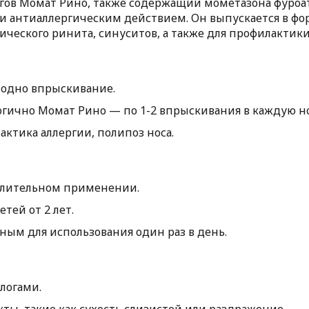
ов Момат Рино, также содержащий мометазона фуроат 
антиаллергическим действием. Он выпускается в фор
ического ринита, синуситов, а также для профилактик
а одно впрыскивание.
огично Момат Рино — по 1-2 впрыскивания в каждую но
актика аллергии, полипоз носа.
длительном применении.
етей от 2 лет.
бным для использования один раз в день.
логами.