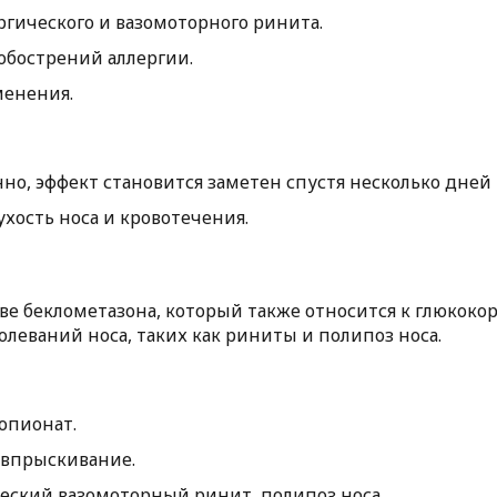
гического и вазомоторного ринита.
обострений аллергии.
менения.
но, эффект становится заметен спустя несколько дней 
хость носа и кровотечения.
ве беклометазона, который также относится к глюкоко
олеваний носа, таких как риниты и полипоз носа.
опионат.
о впрыскивание.
ческий вазомоторный ринит, полипоз носа.