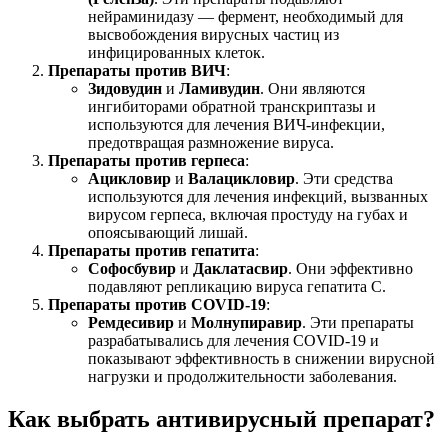
нейраминидазу — фермент, необходимый для
высвобождения вирусных частиц из
инфицированных клеток.
Препараты против ВИЧ
:
Зидовудин
и
Ламивудин
. Они являются
ингибиторами обратной транскриптазы и
используются для лечения ВИЧ-инфекции,
предотвращая размножение вируса.
Препараты против герпеса
:
Ацикловир
и
Валацикловир
. Эти средства
используются для лечения инфекций, вызванных
вирусом герпеса, включая простуду на губах и
опоясывающий лишай.
Препараты против гепатита
:
Софосбувир
и
Даклатасвир
. Они эффективно
подавляют репликацию вируса гепатита C.
Препараты против COVID-19
:
Ремдесивир
и
Молнупиравир
. Эти препараты
разрабатывались для лечения COVID-19 и
показывают эффективность в снижении вирусной
нагрузки и продолжительности заболевания.
Как выбрать антивирусный препарат?